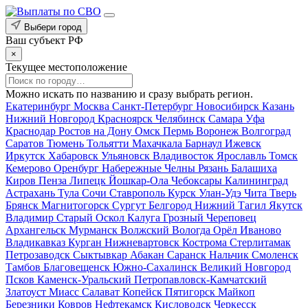
Выбери город
Ваш субъект РФ
×
Текущее местоположение
Можно искать по названию и сразу выбрать регион.
Екатеринбург
Москва
Санкт-Петербург
Новосибирск
Казань
Нижний Новгород
Красноярск
Челябинск
Самара
Уфа
Краснодар
Ростов на Дону
Омск
Пермь
Воронеж
Волгоград
Саратов
Тюмень
Тольятти
Махачкала
Барнаул
Ижевск
Иркутск
Хабаровск
Ульяновск
Владивосток
Ярославль
Томск
Кемерово
Оренбург
Набережные Челны
Рязань
Балашиха
Киров
Пенза
Липецк
Йошкар-Ола
Чебоксары
Калининград
Астрахань
Тула
Сочи
Ставрополь
Курск
Улан-Удэ
Чита
Тверь
Брянск
Магнитогорск
Сургут
Белгород
Нижний Тагил
Якутск
Владимир
Старый Оскол
Калуга
Грозный
Череповец
Архангельск
Мурманск
Волжский
Вологда
Орёл
Иваново
Владикавказ
Курган
Нижневартовск
Кострома
Стерлитамак
Петрозаводск
Сыктывкар
Абакан
Саранск
Нальчик
Смоленск
Тамбов
Благовещенск
Южно-Сахалинск
Великий Новгород
Псков
Каменск-Уральский
Петропавловск-Камчатский
Златоуст
Миасс
Салават
Копейск
Пятигорск
Майкоп
Березники
Ковров
Нефтекамск
Кисловодск
Черкесск