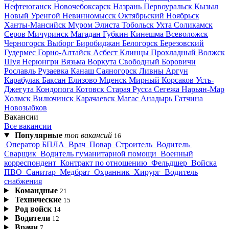
Нефтеюганск
Новочебоксарск
Назрань
Первоуральск
Кызыл
Новый Уренгой
Невинномысск
Октябрьский
Ноябрьск
Ханты-Мансийск
Муром
Элиста
Тобольск
Ухта
Соликамск
Серов
Мичуринск
Магадан
Губкин
Кинешма
Всеволожск
Черногорск
Выборг
Биробиджан
Белогорск
Березовский
Гудермес
Горно-Алтайск
Асбест
Клинцы
Прохладный
Волжск
Шуя
Нерюнгри
Вязьма
Воркута
Свободный
Боровичи
Рославль
Рузаевка
Канаш
Саяногорск
Ливны
Аргун
Карабулак
Баксан
Елизово
Мценск
Мирный
Корсаков
Усть-
Джегута
Кондопога
Котовск
Старая Русса
Сегежа
Нарьян-Мар
Холмск
Вилючинск
Карачаевск
Магас
Анадырь
Гатчина
Новозыбков
Вакансии
Все вакансии
Популярные
топ вакансий
16
Оператор БПЛА
Врач
Повар
Строитель
Водитель
Сварщик
Водитель гуманитарной помощи
Военный
корреспондент
Контракт по отношению
Фельдшер
Войска
ПВО
Санитар
Медбрат
Охранник
Хирург
Водитель
снабжения
Командные
21
Технические
15
Род войск
14
Водители
12
Врачи
7