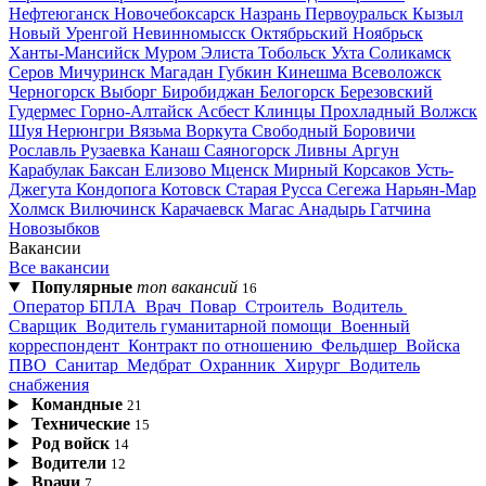
Нефтеюганск
Новочебоксарск
Назрань
Первоуральск
Кызыл
Новый Уренгой
Невинномысск
Октябрьский
Ноябрьск
Ханты-Мансийск
Муром
Элиста
Тобольск
Ухта
Соликамск
Серов
Мичуринск
Магадан
Губкин
Кинешма
Всеволожск
Черногорск
Выборг
Биробиджан
Белогорск
Березовский
Гудермес
Горно-Алтайск
Асбест
Клинцы
Прохладный
Волжск
Шуя
Нерюнгри
Вязьма
Воркута
Свободный
Боровичи
Рославль
Рузаевка
Канаш
Саяногорск
Ливны
Аргун
Карабулак
Баксан
Елизово
Мценск
Мирный
Корсаков
Усть-
Джегута
Кондопога
Котовск
Старая Русса
Сегежа
Нарьян-Мар
Холмск
Вилючинск
Карачаевск
Магас
Анадырь
Гатчина
Новозыбков
Вакансии
Все вакансии
Популярные
топ вакансий
16
Оператор БПЛА
Врач
Повар
Строитель
Водитель
Сварщик
Водитель гуманитарной помощи
Военный
корреспондент
Контракт по отношению
Фельдшер
Войска
ПВО
Санитар
Медбрат
Охранник
Хирург
Водитель
снабжения
Командные
21
Технические
15
Род войск
14
Водители
12
Врачи
7