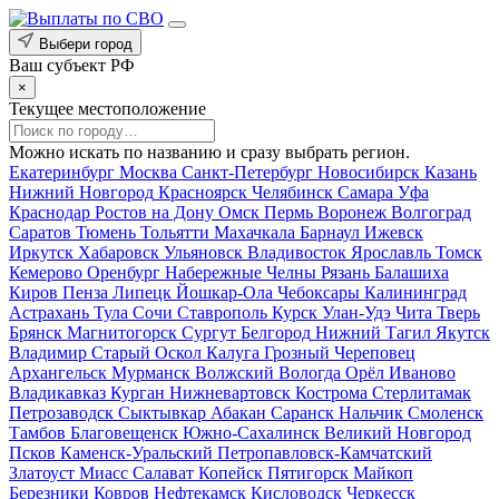
Выбери город
Ваш субъект РФ
×
Текущее местоположение
Можно искать по названию и сразу выбрать регион.
Екатеринбург
Москва
Санкт-Петербург
Новосибирск
Казань
Нижний Новгород
Красноярск
Челябинск
Самара
Уфа
Краснодар
Ростов на Дону
Омск
Пермь
Воронеж
Волгоград
Саратов
Тюмень
Тольятти
Махачкала
Барнаул
Ижевск
Иркутск
Хабаровск
Ульяновск
Владивосток
Ярославль
Томск
Кемерово
Оренбург
Набережные Челны
Рязань
Балашиха
Киров
Пенза
Липецк
Йошкар-Ола
Чебоксары
Калининград
Астрахань
Тула
Сочи
Ставрополь
Курск
Улан-Удэ
Чита
Тверь
Брянск
Магнитогорск
Сургут
Белгород
Нижний Тагил
Якутск
Владимир
Старый Оскол
Калуга
Грозный
Череповец
Архангельск
Мурманск
Волжский
Вологда
Орёл
Иваново
Владикавказ
Курган
Нижневартовск
Кострома
Стерлитамак
Петрозаводск
Сыктывкар
Абакан
Саранск
Нальчик
Смоленск
Тамбов
Благовещенск
Южно-Сахалинск
Великий Новгород
Псков
Каменск-Уральский
Петропавловск-Камчатский
Златоуст
Миасс
Салават
Копейск
Пятигорск
Майкоп
Березники
Ковров
Нефтекамск
Кисловодск
Черкесск