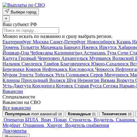
Выбери город
×
Ваш субъект РФ
Можно искать по названию и сразу выбрать регион.
Екатеринбург
Москва
Санкт-Петербург
Новосибирск
Казань
Н
Тюмень
Тольятти
Махачкала
Барнаул
Ижевск
Иркутск
Хабаров
Йошкар-Ола
Чебоксары
Калининград
Астрахань
Тула
Сочи
Ст
Калуга
Грозный
Череповец
Архангельск
Мурманск
Волжский
Нальчик
Смоленск
Тамбов
Благовещенск
Южно-Сахалинск
Ве
Березники
Ковров
Нефтекамск
Кисловодск
Черкесск
Нефтеюга
Муром
Элиста
Тобольск
Ухта
Соликамск
Серов
Мичуринск
Ма
Клинцы
Прохладный
Волжск
Шуя
Нерюнгри
Вязьма
Воркута
Усть-Джегута
Кондопога
Котовск
Старая Русса
Сегежа
Нарьян
Вакансии
Специальности
Вакансии на СВО
Все вакансии
Популярные
топ вакансий
Командные
Технические
16
21
15
Оператор БПЛА
Врач
Повар
Строитель
Водитель
Сварщик
Медбрат
Охранник
Хирург
Водитель снабжения
Документы
Иностранцы