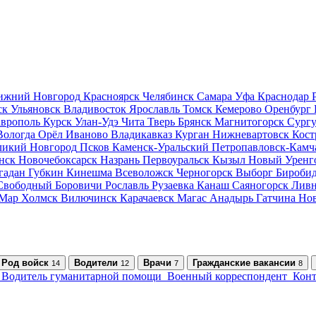
ижний Новгород
Красноярск
Челябинск
Самара
Уфа
Краснодар
ск
Ульяновск
Владивосток
Ярославль
Томск
Кемерово
Оренбург
аврополь
Курск
Улан-Удэ
Чита
Тверь
Брянск
Магнитогорск
Сургу
Вологда
Орёл
Иваново
Владикавказ
Курган
Нижневартовск
Кост
ликий Новгород
Псков
Каменск-Уральский
Петропавловск-Камч
нск
Новочебоксарск
Назрань
Первоуральск
Кызыл
Новый Уренг
гадан
Губкин
Кинешма
Всеволожск
Черногорск
Выборг
Бироби
Свободный
Боровичи
Рославль
Рузаевка
Канаш
Саяногорск
Лив
-Мар
Холмск
Вилючинск
Карачаевск
Магас
Анадырь
Гатчина
Но
Род войск
Водители
Врачи
Гражданские вакансии
14
12
7
8
Водитель гуманитарной помощи
Военный корреспондент
Конт