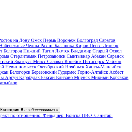
Ростов на Дону
Омск
Пермь
Воронеж
Волгоград
Саратов
Набережные Челны
Рязань
Балашиха
Киров
Пенза
Липецк
т
Белгород
Нижний Тагил
Якутск
Владимир
Старый Оскол
рома
Стерлитамак
Петрозаводск
Сыктывкар
Абакан
Саранск
атский
Златоуст
Миасс
Салават
Копейск
Пятигорск
Майкоп
ой
Невинномысск
Октябрьский
Ноябрьск
Ханты-Мансийск
джан
Белогорск
Березовский
Гудермес
Горно-Алтайск
Асбест
ны
Аргун
Карабулак
Баксан
Елизово
Мценск
Мирный
Корсаков
возыбков
Категория В
с заболеваниями
4
ракт по отношению
Фельдшер
Войска ПВО
Санитар