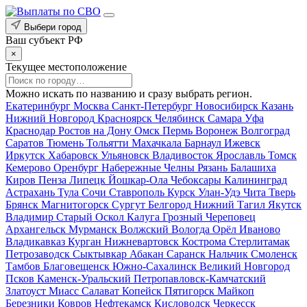
Выбери город
Ваш субъект РФ
×
Текущее местоположение
Можно искать по названию и сразу выбрать регион.
Екатеринбург
Москва
Санкт-Петербург
Новосибирск
Казань
Нижний Новгород
Красноярск
Челябинск
Самара
Уфа
Краснодар
Ростов на Дону
Омск
Пермь
Воронеж
Волгоград
Саратов
Тюмень
Тольятти
Махачкала
Барнаул
Ижевск
Иркутск
Хабаровск
Ульяновск
Владивосток
Ярославль
Томск
Кемерово
Оренбург
Набережные Челны
Рязань
Балашиха
Киров
Пенза
Липецк
Йошкар-Ола
Чебоксары
Калининград
Астрахань
Тула
Сочи
Ставрополь
Курск
Улан-Удэ
Чита
Тверь
Брянск
Магнитогорск
Сургут
Белгород
Нижний Тагил
Якутск
Владимир
Старый Оскол
Калуга
Грозный
Череповец
Архангельск
Мурманск
Волжский
Вологда
Орёл
Иваново
Владикавказ
Курган
Нижневартовск
Кострома
Стерлитамак
Петрозаводск
Сыктывкар
Абакан
Саранск
Нальчик
Смоленск
Тамбов
Благовещенск
Южно-Сахалинск
Великий Новгород
Псков
Каменск-Уральский
Петропавловск-Камчатский
Златоуст
Миасс
Салават
Копейск
Пятигорск
Майкоп
Березники
Ковров
Нефтекамск
Кисловодск
Черкесск