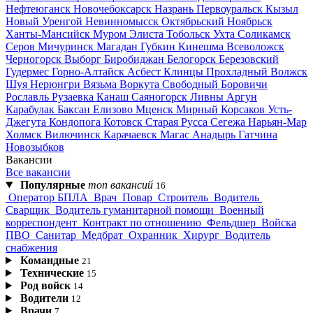
Нефтеюганск
Новочебоксарск
Назрань
Первоуральск
Кызыл
Новый Уренгой
Невинномысск
Октябрьский
Ноябрьск
Ханты-Мансийск
Муром
Элиста
Тобольск
Ухта
Соликамск
Серов
Мичуринск
Магадан
Губкин
Кинешма
Всеволожск
Черногорск
Выборг
Биробиджан
Белогорск
Березовский
Гудермес
Горно-Алтайск
Асбест
Клинцы
Прохладный
Волжск
Шуя
Нерюнгри
Вязьма
Воркута
Свободный
Боровичи
Рославль
Рузаевка
Канаш
Саяногорск
Ливны
Аргун
Карабулак
Баксан
Елизово
Мценск
Мирный
Корсаков
Усть-
Джегута
Кондопога
Котовск
Старая Русса
Сегежа
Нарьян-Мар
Холмск
Вилючинск
Карачаевск
Магас
Анадырь
Гатчина
Новозыбков
Вакансии
Все вакансии
Популярные
топ вакансий
16
Оператор БПЛА
Врач
Повар
Строитель
Водитель
Сварщик
Водитель гуманитарной помощи
Военный
корреспондент
Контракт по отношению
Фельдшер
Войска
ПВО
Санитар
Медбрат
Охранник
Хирург
Водитель
снабжения
Командные
21
Технические
15
Род войск
14
Водители
12
Врачи
7