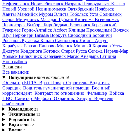
Нефтеюганск
Новочебоксарск
Назрань
Первоуральск
Кызыл
Новый Уренгой
Невинномысск
Октябрьский
Ноябрьск
Ханты-Мансийск
Муром
Элиста
Тобольск
Ухта
Соликамск
Серов
Мичуринск
Магадан
Губкин
Кинешма
Всеволожск
Черногорск
Выборг
Биробиджан
Белогорск
Березовский
Гудермес
Горно-Алтайск
Асбест
Клинцы
Прохладный
Волжск
Шуя
Нерюнгри
Вязьма
Воркута
Свободный
Боровичи
Рославль
Рузаевка
Канаш
Саяногорск
Ливны
Аргун
Карабулак
Баксан
Елизово
Мценск
Мирный
Корсаков
Усть-
Джегута
Кондопога
Котовск
Старая Русса
Сегежа
Нарьян-Мар
Холмск
Вилючинск
Карачаевск
Магас
Анадырь
Гатчина
Новозыбков
Вакансии
Все вакансии
Популярные
топ вакансий
16
Оператор БПЛА
Врач
Повар
Строитель
Водитель
Сварщик
Водитель гуманитарной помощи
Военный
корреспондент
Контракт по отношению
Фельдшер
Войска
ПВО
Санитар
Медбрат
Охранник
Хирург
Водитель
снабжения
Командные
21
Технические
15
Род войск
14
Водители
12
Врачи
7