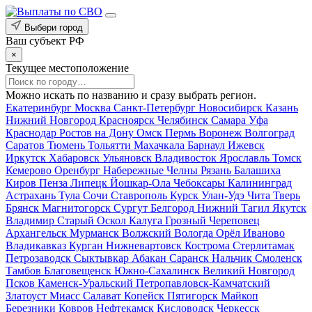
Выбери город
Ваш субъект РФ
×
Текущее местоположение
Можно искать по названию и сразу выбрать регион.
Екатеринбург
Москва
Санкт-Петербург
Новосибирск
Казань
Нижний Новгород
Красноярск
Челябинск
Самара
Уфа
Краснодар
Ростов на Дону
Омск
Пермь
Воронеж
Волгоград
Саратов
Тюмень
Тольятти
Махачкала
Барнаул
Ижевск
Иркутск
Хабаровск
Ульяновск
Владивосток
Ярославль
Томск
Кемерово
Оренбург
Набережные Челны
Рязань
Балашиха
Киров
Пенза
Липецк
Йошкар-Ола
Чебоксары
Калининград
Астрахань
Тула
Сочи
Ставрополь
Курск
Улан-Удэ
Чита
Тверь
Брянск
Магнитогорск
Сургут
Белгород
Нижний Тагил
Якутск
Владимир
Старый Оскол
Калуга
Грозный
Череповец
Архангельск
Мурманск
Волжский
Вологда
Орёл
Иваново
Владикавказ
Курган
Нижневартовск
Кострома
Стерлитамак
Петрозаводск
Сыктывкар
Абакан
Саранск
Нальчик
Смоленск
Тамбов
Благовещенск
Южно-Сахалинск
Великий Новгород
Псков
Каменск-Уральский
Петропавловск-Камчатский
Златоуст
Миасс
Салават
Копейск
Пятигорск
Майкоп
Березники
Ковров
Нефтекамск
Кисловодск
Черкесск