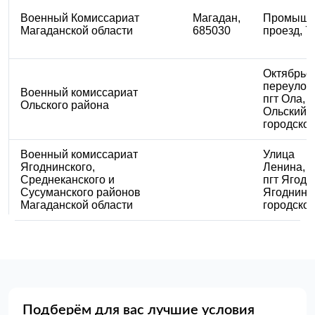
Военный Комиссариат
Магадан,
​Промыш
Магаданской области
685030
проезд, 7
​Октябрьс
переулок,
Военный комиссариат
пгт Ола,
Ольского района
Ольский
городской
Военный комиссариат
​Улица
Ягоднинского,
Ленина, 4
Среднеканского и
пгт Ягодн
Сусуманского районов
Ягоднинс
Магаданской области
городской
Подберём для вас лучшие условия