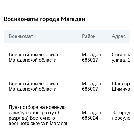
Военкоматы города Магадан
Военкомат
Район
Адрес
Военный комиссариат
Магадан,
​Советска
Магаданской области
685017
улица, 14
Военный комиссариат
Магадан,
​Шандора
Магаданской области
685007
Шимича, 
Пункт отбора на военную
службу по контракту (3
Магадан,
​Загород
разряда) Восточного
685024
переулок,
военного округа г. Магадан