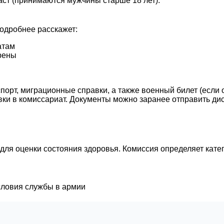
аст (принимаются мужчины старше 18 лет).
подробнее расскажет:
атам
рены
порт, миграционные справки, а также военный билет (если 
ки в комиссариат. Документы можно заранее отправить дист
я оценки состояния здоровья. Комиссия определяет катего
условия службы в армии