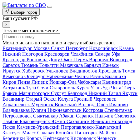
Выбери город
Ваш субъект РФ
×
Текущее местоположение
Можно искать по названию и сразу выбрать регион.
Екатеринбург
Москва
Санкт-Петербург
Новосибирск
Казань
Нижний Новгород
Красноярск
Челябинск
Самара
Уфа
Краснодар
Ростов на Дону
Омск
Пермь
Воронеж
Волгоград
Саратов
Тюмень
Тольятти
Махачкала
Барнаул
Ижевск
Иркутск
Хабаровск
Ульяновск
Владивосток
Ярославль
Томск
Кемерово
Оренбург
Набережные Челны
Рязань
Балашиха
Киров
Пенза
Липецк
Йошкар-Ола
Чебоксары
Калининград
Астрахань
Тула
Сочи
Ставрополь
Курск
Улан-Удэ
Чита
Тверь
Брянск
Магнитогорск
Сургут
Белгород
Нижний Тагил
Якутск
Владимир
Старый Оскол
Калуга
Грозный
Череповец
Архангельск
Мурманск
Волжский
Вологда
Орёл
Иваново
Владикавказ
Курган
Нижневартовск
Кострома
Стерлитамак
Петрозаводск
Сыктывкар
Абакан
Саранск
Нальчик
Смоленск
Тамбов
Благовещенск
Южно-Сахалинск
Великий Новгород
Псков
Каменск-Уральский
Петропавловск-Камчатский
Златоуст
Миасс
Салават
Копейск
Пятигорск
Майкоп
Березники
Ковров
Нефтекамск
Кисловодск
Черкесск