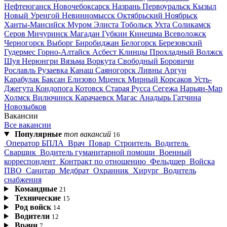
Нефтеюганск
Новочебоксарск
Назрань
Первоуральск
Кызыл
Новый Уренгой
Невинномысск
Октябрьский
Ноябрьск
Ханты-Мансийск
Муром
Элиста
Тобольск
Ухта
Соликамск
Серов
Мичуринск
Магадан
Губкин
Кинешма
Всеволожск
Черногорск
Выборг
Биробиджан
Белогорск
Березовский
Гудермес
Горно-Алтайск
Асбест
Клинцы
Прохладный
Волжск
Шуя
Нерюнгри
Вязьма
Воркута
Свободный
Боровичи
Рославль
Рузаевка
Канаш
Саяногорск
Ливны
Аргун
Карабулак
Баксан
Елизово
Мценск
Мирный
Корсаков
Усть-
Джегута
Кондопога
Котовск
Старая Русса
Сегежа
Нарьян-Мар
Холмск
Вилючинск
Карачаевск
Магас
Анадырь
Гатчина
Новозыбков
Вакансии
Все вакансии
Популярные
топ вакансий
16
Оператор БПЛА
Врач
Повар
Строитель
Водитель
Сварщик
Водитель гуманитарной помощи
Военный
корреспондент
Контракт по отношению
Фельдшер
Войска
ПВО
Санитар
Медбрат
Охранник
Хирург
Водитель
снабжения
Командные
21
Технические
15
Род войск
14
Водители
12
Врачи
7