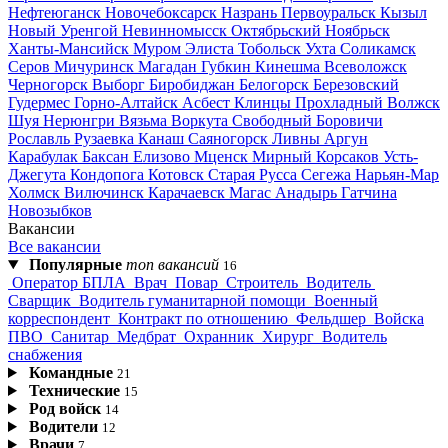
Нефтеюганск
Новочебоксарск
Назрань
Первоуральск
Кызыл
Новый Уренгой
Невинномысск
Октябрьский
Ноябрьск
Ханты-Мансийск
Муром
Элиста
Тобольск
Ухта
Соликамск
Серов
Мичуринск
Магадан
Губкин
Кинешма
Всеволожск
Черногорск
Выборг
Биробиджан
Белогорск
Березовский
Гудермес
Горно-Алтайск
Асбест
Клинцы
Прохладный
Волжск
Шуя
Нерюнгри
Вязьма
Воркута
Свободный
Боровичи
Рославль
Рузаевка
Канаш
Саяногорск
Ливны
Аргун
Карабулак
Баксан
Елизово
Мценск
Мирный
Корсаков
Усть-
Джегута
Кондопога
Котовск
Старая Русса
Сегежа
Нарьян-Мар
Холмск
Вилючинск
Карачаевск
Магас
Анадырь
Гатчина
Новозыбков
Вакансии
Все вакансии
Популярные
топ вакансий
16
Оператор БПЛА
Врач
Повар
Строитель
Водитель
Сварщик
Водитель гуманитарной помощи
Военный
корреспондент
Контракт по отношению
Фельдшер
Войска
ПВО
Санитар
Медбрат
Охранник
Хирург
Водитель
снабжения
Командные
21
Технические
15
Род войск
14
Водители
12
Врачи
7