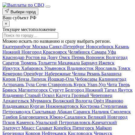
Выбери город
Ваш субъект РФ
×
Текущее местоположение
Можно искать по названию и сразу выбрать регион.
Екатеринбург
Москва
Санкт-Петербург
Новосибирск
Казань
Нижний Новгород
Красноярск
Челябинск
Самара
Уфа
Краснодар
Ростов на Дону
Омск
Пермь
Воронеж
Волгоград
Саратов
Тюмень
Тольятти
Махачкала
Барнаул
Ижевск
Иркутск
Хабаровск
Ульяновск
Владивосток
Ярославль
Томск
Кемерово
Оренбург
Набережные Челны
Рязань
Балашиха
Киров
Пенза
Липецк
Йошкар-Ола
Чебоксары
Калининград
Астрахань
Тула
Сочи
Ставрополь
Курск
Улан-Удэ
Чита
Тверь
Брянск
Магнитогорск
Сургут
Белгород
Нижний Тагил
Якутск
Владимир
Старый Оскол
Калуга
Грозный
Череповец
Архангельск
Мурманск
Волжский
Вологда
Орёл
Иваново
Владикавказ
Курган
Нижневартовск
Кострома
Стерлитамак
Петрозаводск
Сыктывкар
Абакан
Саранск
Нальчик
Смоленск
Тамбов
Благовещенск
Южно-Сахалинск
Великий Новгород
Псков
Каменск-Уральский
Петропавловск-Камчатский
Златоуст
Миасс
Салават
Копейск
Пятигорск
Майкоп
Березники
Ковров
Нефтекамск
Кисловодск
Черкесск