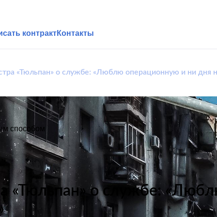
исать контракт
Контакты
тра «Тюльпан» о службе: «Люблю операционную и ни дня н
ным способом
а «Тюльпан» о службе: «Любл
»