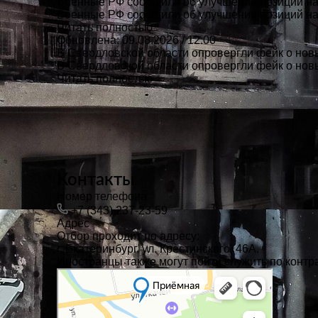
Военные РФ сообщили об улучшении позиций на
Военные РФ сообщили об улучшении позиций на
Читать полностью
Обновлена: 09.08.2026 / 12:00
В Свердловской области опровергли фейк о но
В Свердловской области опровергли фейк о но
Читать полностью
Контакты
Номер телефона
+7 (343) 237-23-59
Адрес
Отбор проходит по адресу:
г. Екатеринбург, ул. Крестинского, 46А.
Иностранцы также могут пойти служить по контра