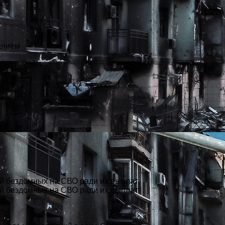
анием
ой бездомных на СВО ради их выплат
ой бездомных на СВО ради их выплат