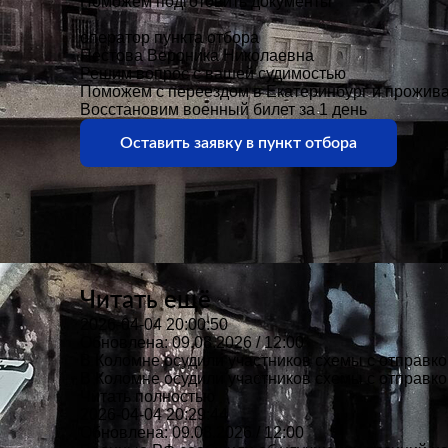
Поможем подготовить документы
оператор пункта отбора
Пестова Вероника Николаевна
Решим вопрос с вашей судимостью
Поможем с переездом в Екатеринбург и прожив
Восстановим военный билет за 1 день
Оставить заявку в пункт отбора
Читать ещё
2026-04-04 20:00:50
Обновлена: 09.08.2026 / 12:00
В Коломне осудили участников схемы с отправк
В Коломне осудили участников схемы с отправк
Читать полностью
2026-04-04 20:29:44
Обновлена: 09.08.2026 / 12:00