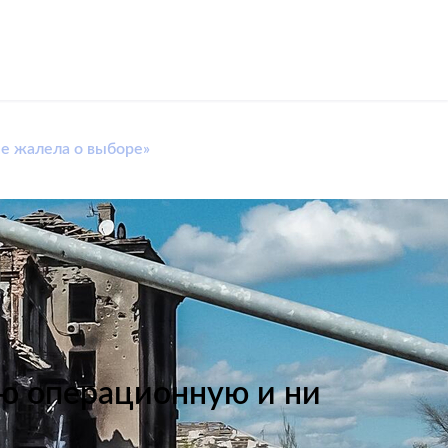
е жалела о выборе»
ю операционную и ни