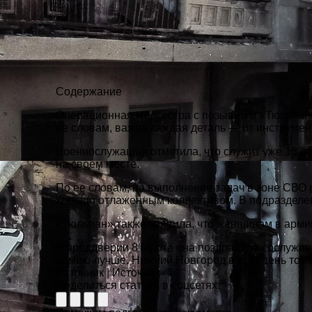
Содержание
Операционная медсестра с позывным «Тюльпан» р
ее словам, важна каждая деталь — от инструмен
Военнослужащая отметила, что служит уже 13 ле
на своем месте.
По ее словам, на выполнение задач в зоне СВО
хорошо отлаженным коллективом. В подразделе
«Тюльпан» также заявила, что женщинам в армии
В преддверии 8 Марта она поздравила сослуживи
армию лучше.
Нижний
Новгород в этот день тож
Источник
|
Источник
Поделиться статьёй в соцсетях: