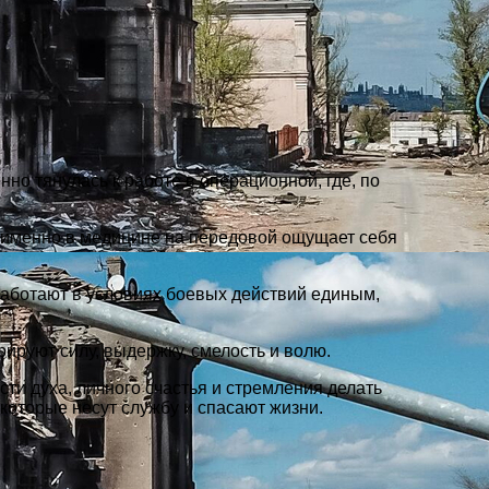
но тянулась к работе в операционной, где, по
то именно в медицине на передовой ощущает себя
работают в условиях боевых действий единым,
ируют силу, выдержку, смелость и волю.
ти духа, личного счастья и стремления делать
которые несут службу и спасают жизни.