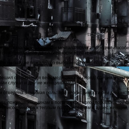
ассказала, что с юности мечтала помогать людям и особен
тов и препаратов до слаженности всей команды.
т и ни разу не пожалела о выбранном пути, подчеркнув, ч
 решил отправиться весь медицинский отряд: специалисты 
нии служат и другие женщины-медики.
 отведена значимая роль: при необходимости они демонстр
ц, пожелав женщинам в погонах крепкого здоровья, стойкос
е присоединился к теплым поздравлениям в адрес женщин, 