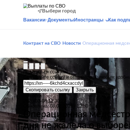
Выбери город
Вакансии
Документы
Иностранцы
Как подп
Контракт на СВО
Новости
Операционная медсес
Поделиться ссылкой
Скопируйте ссылку и отправьте её любым удоб
Скопировать ссылку
Закрыть
Новости
2026-03-08 12:30:27
Обновлена: 08.03.2026 / 12:30
Операционная медсестр
дня не жалела о выборе