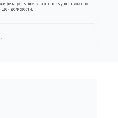
алификация может стать преимуществом при
ящей должности.
и.