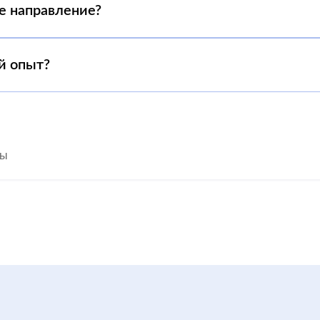
е направление?
й опыт?
сы