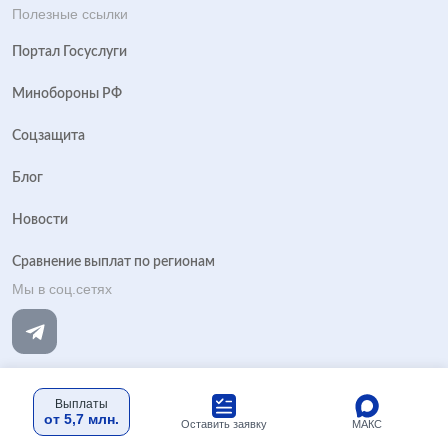
Полезные ссылки
Портал Госуслуги
Минобороны РФ
Соцзащита
Блог
Новости
Сравнение выплат по регионам
Мы в соц.сетях
Выплаты
© 2026 Портал контрактника. Все права защищены.
от 5,7 млн.
МАКС
Оставить заявку
Политика конфиденциальности
Пользовательское соглашение